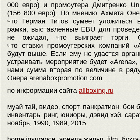
000 евро) и промоутера Дмитренко Uni
(156 800 евро). По мнению Ахмета Онер
что Герман Титов сумеет уложиться 
рамки, выставленные EBU для проведен
не ожидал, что выиграет торги. 
что ставки промоутерских компаний «
будут выше. Если ему не удастся орган
устраивать мероприятие будет «Arena»,
нами сумма вторая по величине в ряду
Онера arenaboxpromotion.com.
по информации сайта
allboxing.ru
муай тай, видео, спорт, панкратион, бои 
инвентарь, ринг, юниоры, дэвид хэй, сара
ноябрь, 1990, 1989, 2015
home insurance, аренда жилья, film, бухг