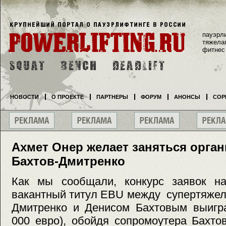
пауэрл
тяжела
фитнес
НОВОСТИ
О ПРОЕКТЕ
ПАРТНЕРЫ
ФОРУМ
АНОНСЫ
СОР
Ахмет Онер желает заняться орган
Бахтов-Дмитренко
Как мы сообщали, конкурс заявок н
вакантный титул EBU между cупертяже
Дмитренко и Денисом Бахтовым выигра
000 евро), обойдя сопромоутера Бахто