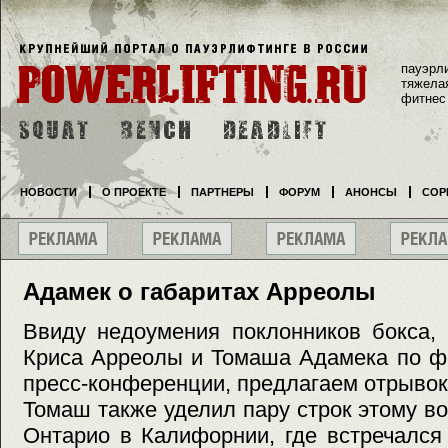
пауэрл
тяжела
фитнес
НОВОСТИ
О ПРОЕКТЕ
ПАРТНЕРЫ
ФОРУМ
АНОНСЫ
СОР
Адамек о габаритах Арреолы
Ввиду недоумения поклонников бокса,
Криса Арреолы и Томаша Адамека по ф
пресс-конференции, предлагаем отрывок 
Томаш также уделил пару строк этому во
Онтарио в Калифорнии, где встречался