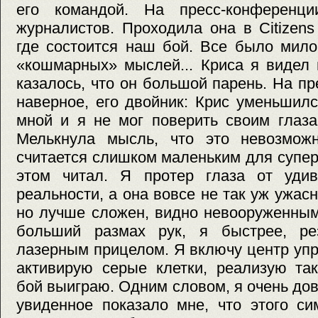
его командой. На пресс-конферен
журналистов. Проходила она в Citizens
где состоится наш бой. Все было мило
«кошмарных» мыслей... Криса я видел
казалось, что он большой парень. На п
наверное, его двойник: Крис уменьшил
мной и я не мог поверить своим глаза
Мелькнула мысль, что это невозмож
считается слишком маленьким для супер
этом читал. Я протер глаза от уди
реальности, а она вовсе не так уж ужас
но лучше сложен, видно невооруженным
больший размах рук, я быстрее, р
лазерным прицелом. Я включу центр упр
активирую серые клетки, реализую так
бой выиграю. Одним словом, я очень дов
увиденное показало мне, что этого си