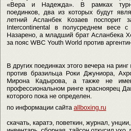
«Вера и Надежда». В рамках турн
поединков, два из которых будут явля
летний Асланбек Козаев поспорит 
Intercontinental в полусреднем весе
Назарено, а младший брат Асланбека Х
за пояс WBC Youth World против аргенти
В других поединках этого вечера на рин
против бразильца Роки Джуниора, Ахр
Мирона Кадырова, а также не име
профессиональном ринге красноярец Да
которого пока не определен.
по информации сайта
allboxing.ru
скачать, каратэ, поветкин, журнал, унции
инвентарь, сборная, тайсон откусил ухо, 