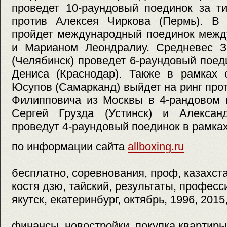
проведет 10-раундовый поединок за т
против Алексея Чиркова (Пермь). В 
пройдет международный поединок межд
и Марианом Леондралиу. Средневес З
(Челябинск) проведет 6-раундовый пое
Дениса (Краснодар). Также в рамках 
Юсупов (Самарканд) выйдет на ринг пр
Филипповича из Москвы в 4-рандовом п
Сергей Грузда (Устинск) и Алексан
проведут 4-раундовый поединок в рамках
по информации сайта
allboxing.ru
бесплатно, соревнования, проф, казахста
костя дзю, тайский, результаты, професс
якутск, екатеринбург, октябрь, 1996, 2015
финансы, новостройки, покупка квартиры